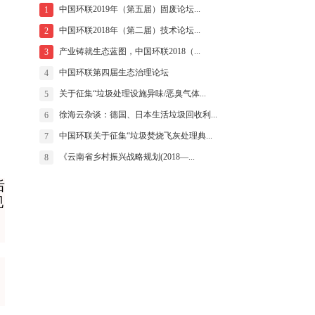
中国环联2019年（第五届）固废论坛...
1
中国环联2018年（第二届）技术论坛...
2
产业铸就生态蓝图，中国环联2018（...
3
中国环联第四届生态治理论坛
4
关于征集“垃圾处理设施异味/恶臭气体...
5
徐海云杂谈：德国、日本生活垃圾回收利...
6
中国环联关于征集“垃圾焚烧飞灰处理典...
7
《云南省乡村振兴战略规划(2018—...
8
后
现
，