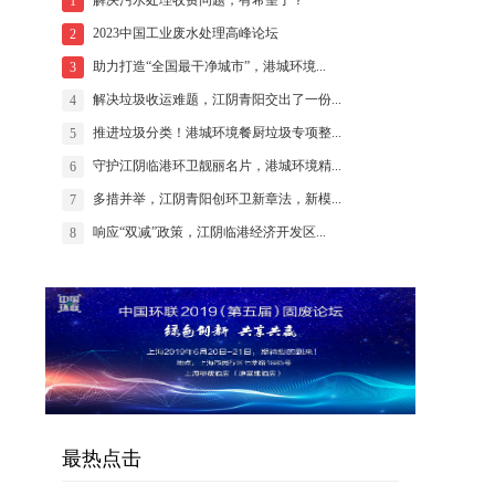
解决污水处理收费问题，有希望了？
1
2023中国工业废水处理高峰论坛
2
助力打造“全国最干净城市”，港城环境...
3
解决垃圾收运难题，江阴青阳交出了一份...
4
推进垃圾分类！港城环境餐厨垃圾专项整...
5
守护江阴临港环卫靓丽名片，港城环境精...
6
多措并举，江阴青阳创环卫新章法，新模...
7
响应“双减”政策，江阴临港经济开发区...
8
最热点击