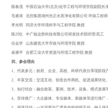
陈春茂 中国石油大学(北京)化学工程与环境学院副院长/
毛睿涛 北控集团湖州光正水质净化有限公司 环保工程师
李光明 同济大学环境科学与工程学院 教授
陈川红 中广核达胜科技有限公司研发技术部经理/高工
任会学 山东建筑大学市政与环境学院 教授
崔康平 合肥工业大学资源与环境工程学院 教授
四、
参会理由
1
、代表多元
：政府、企业、
高校、科研
代表分享
现阶段
2
、丰富交流
：
交流
互动、创造合作商机、
促进成果转化
3
、知行结合：融合政策、案例、技术、设备、模式发展
4
、宣传推广：大众媒体、专业媒体、
新
媒体
等进行推广
5
、
评选活动
：
一次深度与广度并存的超级互动、融入评