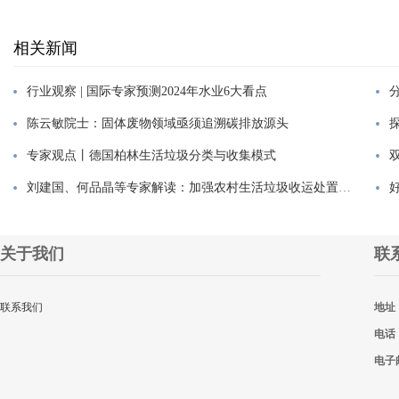
相关新闻
行业观察 | 国际专家预测2024年水业6大看点
陈云敏院士：固体废物领域亟须追溯碳排放源头
专家观点丨德国柏林生活垃圾分类与收集模式
刘建国、何品晶等专家解读：加强农村生活垃圾收运处置体系建...
关于我们
联
联系我们
地址
电话
电子