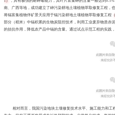
1）
，
具有极强的耐砷毒能力，其叶片富集砷的含量一般达
到0.
南、广西等地，成功建立了砷污染耕地土壤
植物萃
取修复工程，
将镉富集植物伴矿景天应
用于镉污染耕地土壤植物萃取修复工程
部分（稻
米）中镉积累的生物炭阻控技术，利用工业废弃物质
赤
的拮抗作用，降低农产品中镉的含量。通过
试点示范工程的实践
相对而言，我国污染地块土壤修复技术水平、施
工能力和工