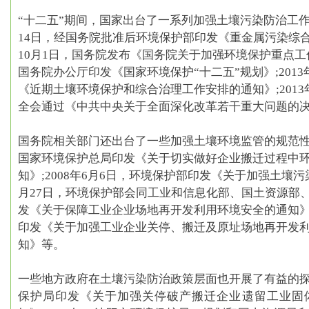
“十二五”期间，国家出台了一系列加强土壤污染防治工
14日，经国务院批准后环境保护部印发
《重金属污染综合
10月1日，国务院发布
《国务院关于加强环境保护重点工
国务院办公厅印发
《国家环境保护“十二五”规划》
;20
《近期土壤环境保护和综合治理工作安排的通知》
;20
全会通过《
中共中央关于全面深化改革若干重大问题的
国务院相关部门还出台了一些加强土壤环境监管的规范
国家环境保护总局印发
《关于切实做好企业搬迁过程中
知》
;2008年6月6日，环境保护部印发
《关于加强土壤污
月27日，环境保护部会同工业和信息化部、国土资源部
发
《关于保障工业企业场地再开发利用环境安全的通知
印发
《关于加强工业企业关停、搬迁及原址场地再开发
知》
等。
一些地方政府在土壤污染防治政策层面也开展了有益的
保护局印发
《关于加强关停破产搬迁企业遗留工业固