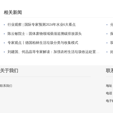
相关新闻
行业观察 | 国际专家预测2024年水业6大看点
陈云敏院士：固体废物领域亟须追溯碳排放源头
专家观点丨德国柏林生活垃圾分类与收集模式
刘建国、何品晶等专家解读：加强农村生活垃圾收运处置体系建...
关于我们
联
联系我们
地址
电话
电子