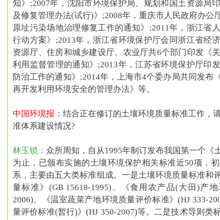
知》
;2007年，沈阳市环境保护局、规划和国土资源局
及修复管理办法(试行)》
;2008年，重庆市人民政府办公
原址污染场地治理修复工作的通知》
;2011年，浙江
行动方案》
;2013年，浙江省环境保护厅会同浙江省
资源厅、住房和城乡建设厅、农业厅共6个部门印发
《
利用监督管理的通知》
;2013年，江苏省环境保护厅印
防治工作的通知》
;2014年，上海市4个委办局共同发布
再开发利用环境安全的管理办法》
等。
中国环境报：
结合正在修订的土壤环境质量标准工作，
准体系建设情况?
林玉锁：
众所周知，自从1995年制订发布我国第一个
为止，已颁布实施的土壤环境保护相关标准近50项，
系，主要由五大类标准组成。
一是土壤环境质量标准和
量标准》(GB 15618-1995)、《食用农产品(大田)产
2006)、《温室蔬菜产地环境质量评价标准》(HJ 333-
量评价标准(暂行)》(HJ 350-2007)等。
二是技术导则类