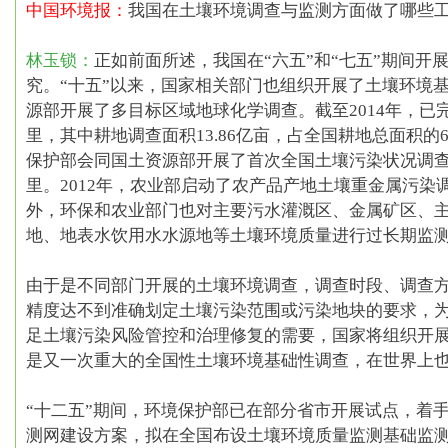
中国环境报：
我国在土壤环境调查与监测方面做了哪些工
林玉锁：
正如前面所述，我国在“六五”和“七五”期间开
究。“十五”以来，国家相关部门也组织开展了
土壤环境
源部开展了多目标区域地球化学调查
。截至2014年，已
里，其中耕地调查面积13.86亿亩，占全国耕地总面积的6
保护部会同国土资源部开展了首次全国土壤污染状况调
里。
2012年，农业部启动了农产品产地土壤重金属污染
外，环保和农业部门也对主要污水灌溉区、金属矿区、
地、地表水饮用水水源地等土壤环境质量进行过长期监
由于是不同部门开展的土壤环境调查，调查时段、调查
精度达不到准确划定土壤污染范围或污染地块的要求，
足土壤污染风险管控和治理修复的需要，国家将组织开
是又一次重大的全国性土壤环境基础性调查，在世界上
“十二五”期间，环境保护部已在部分省市开展试点，着
测网建设方案，拟在全国布设土壤环境质量监测基础监