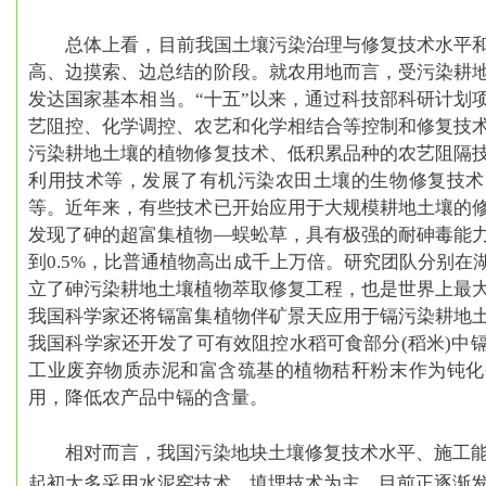
总体上看，目前我国土壤污染治理与修复技术水平
高、边摸索、边总结的阶段。
就农用地而言，受污染耕
发达国家基本相当。“十五”以来，通过科技部科研计划
艺阻控、化学调控、农艺和化学相结合等控制和修复技
污染耕地土壤的植物修复技术、低积累品种的农艺阻隔
利用技术等，发展了有机污染农田土壤的生物修复技术
等。近年来，有些技术已开始应用于大规模耕地土壤的
发现了砷的超富集植物—蜈蚣草，具有极强的耐砷毒能
到0.5%，比普通植物高出成千上万倍。研究团队分别在
立了砷污染耕地土壤植物萃取修复工程，也是世界上最
我国科学家还将镉富集植物伴矿景天应用于镉污染耕地
我国科学家还开发了可有效阻控水稻可食部分(稻米)中
工业废弃物质赤泥和富含巯基的植物秸秆粉末作为钝化
用，降低农产品中镉的含量。
相对而言，我国污染地块土壤修复技术水平、施工
起初大多采用水泥窑技术、填埋技术为主，目前正逐渐