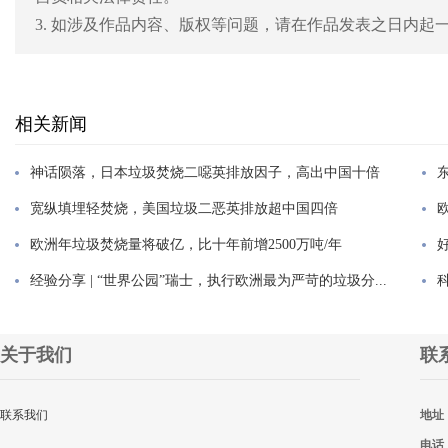
3. 如涉及作品内容、版权等问题，请在作品发表之日内
相关新闻
神话陨落，日本垃圾焚烧二噁英排放因子，高出中国十倍
宽纵填埋轻焚烧，美国垃圾二恶英排放超中国四倍
欧洲年垃圾焚烧量将破亿，比十年前增2500万吨/年
经验分享 | “世界公园”瑞士，执行欧洲最为严苛的垃圾分...
关于我们
联
联系我们
地址
电话