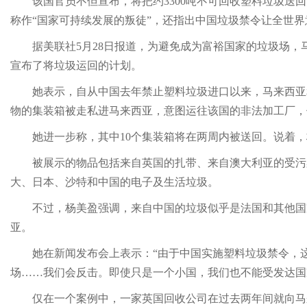
该国官员不但宣布，将把约3300吨不可回收塑料垃圾送
称作“国家可持续发展的叛徒”，还指出中国垃圾禁令让全世
据美联社5月28日报道，为避免成为富裕国家的垃圾场，马来
宣布了将垃圾运回的计划。
她表示，自从中国去年禁止塑料垃圾进口以来，马来西亚
物的集装箱被走私进马来西亚，意图运往该国的非法加工厂，
她进一步称，其中10个集装箱将在两周内被送回。说着
被展示的物品包括来自英国的扎带、来自澳大利亚的受污
大、日本、沙特和中国的电子及生活垃圾。
不过，杨美盈强调，来自中国的垃圾似乎是法国和其他国
亚。
她在新闻发布会上表示：“由于中国实施塑料垃圾禁令，
场……我们会反击。即使只是一个小国，我们也不能受发达国
仅在一个案例中，一家英国回收公司在过去两年间就向马来