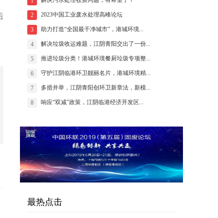
解决污水处理收费问题，有希望了？
1
2023中国工业废水处理高峰论坛
2
后
助力打造“全国最干净城市”，港城环境...
3
解决垃圾收运难题，江阴青阳交出了一份...
4
推进垃圾分类！港城环境餐厨垃圾专项整...
5
守护江阴临港环卫靓丽名片，港城环境精...
6
多措并举，江阴青阳创环卫新章法，新模...
7
响应“双减”政策，江阴临港经济开发区...
8
最热点击