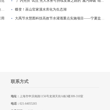
典范
“厂内光伏”试点 光大水务可持续发展之路的“减污降碳”组...
东方泵业为云南龙开口水资源综合利用二期工程提供解决方案
蝶变！巫山官家溪水库化为生态湖
应用
大禹节水慧图科技高效节水灌溉重点实施项目——宁夏盐池县马...
联系方式
地址：
上海市申滨南路1156号龙湖天街A栋3楼309-310室
电话：
021-64055265