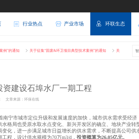
页
行业热点
产业市场
环联生态
”的通知
关于征集“固废&环卫项目典型技术案例”的通知
关于征集“固废&
智
拟投资建设石埠水厂一期工程
作者： 文章来源：环保在线
公布，随着南宁市城市定位升级和发展速度的加快，城市供水需求受经济
供水格局也受原水取水点变化、新兴开发区的确立、地块产业转
局变化，进一步满足城市日益增长的供水需求，不断提高公司供
程，设计供水规模为70万m3/d，
投资概算为26.05亿元。