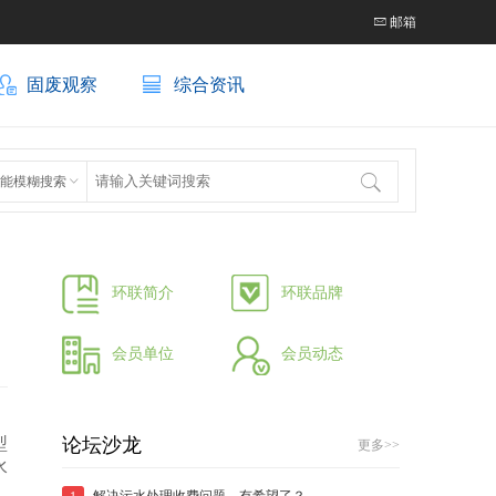
邮箱
固废观察
综合资讯
环卫项目典型技术案例”的通知
关于征集“固废&环卫项目典型技术案例”的通知
能模糊搜索
环联简介
环联品牌
会员单位
会员动态
型
论坛沙龙
更多>>
水